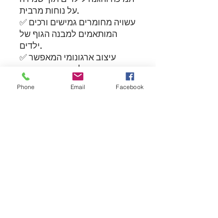
על נוחות מרבית.
✅ עשויה מחומרים גמישים ורכים
המותאמים למבנה הגוף של
ילדים.
✅ עיצוב ארגונומי המאפשר
חופש תנועה מלא ונוחות ברכיבה
ממושכת.
Phone
Email
Facebook
✅ אידיאלית לשימוש כתומך לחץ
מתחת לחליפת רכיבה, להגנה
נוספת על החזה, הגב והכתפיים.
✅ ריפוד פנימי רך לנוחות
ושמירה על בטיחות במקרי
נפילות או חבטות.
✅ מושלמת לרכיבות מוטוקרוס,
אנדורו, אופניים ופעילויות שטח
לילדים.