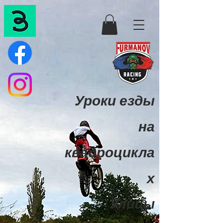
Уроки езды
на
квадроцикла
х
Улицы