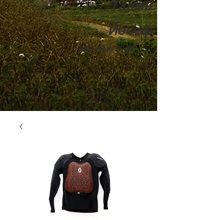
Талми
Йосеф
052-888-77-37