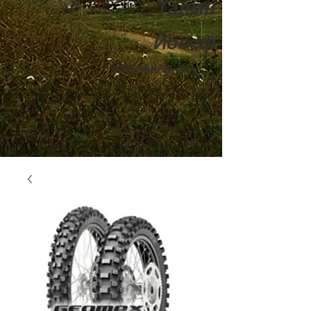
Талми
Йосеф
052-888-77-37