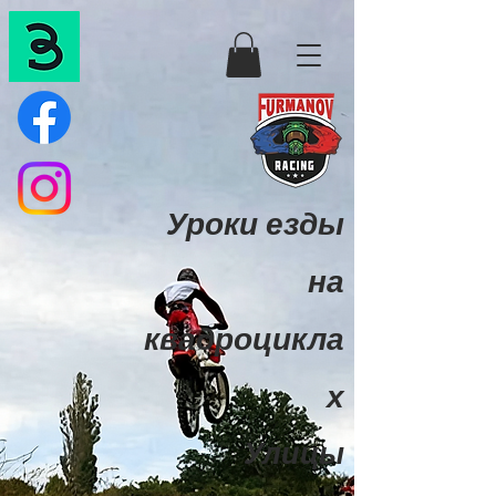
Уроки езды
на
квадроцикла
х
Улицы