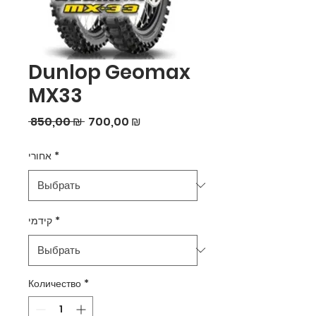
Dunlop Geomax
MX33
Обычная
Спеццена
 850,00 ₪ 
700,00 ₪
цена
*
אחורי
*
קידמי
Количество
*