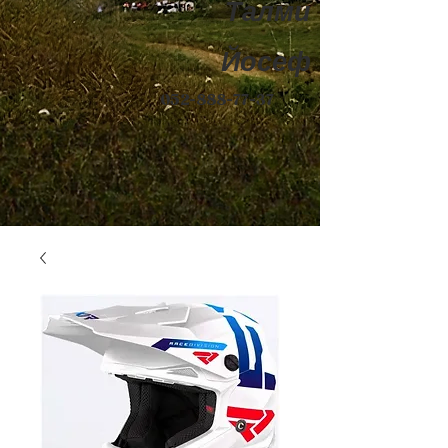
Талми
Йосеф
052-888-77-37