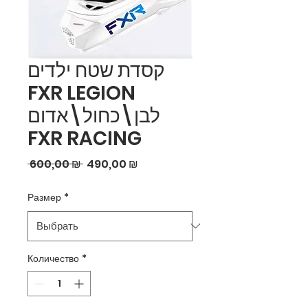
קסדת שטח ילדים
FXR LEGION
לבן\כחול\אדום
FXR RACING
Обычная
Спеццена
 600,00 ₪ 
490,00 ₪
цена
Размер
*
Количество
*