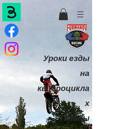
Уроки езды
на
квадроцикла
х
Улицы