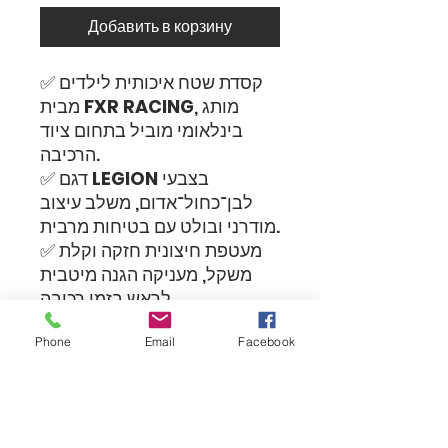
Добавить в корзину
✅ קסדת שטח איכותית לילדים
, מותג
FXR RACING
מבית
בינלאומי מוביל בתחום ציוד
הרכיבה.
בצבעי
LEGION
✅ דגם
לבן־כחול־אדום, משלב עיצוב
מודרני ובולט עם בטיחות מרבית.
✅ מעטפת חיצונית חזקה וקלת
משקל, מעניקה הגנה מיטבית
לראש בזמן רכיבה.
✅ מערכת אוורור מתקדמת
Phone
Email
Facebook
לשמירה על זרימת אוויר ונוחות
גם ברכיבה ממושכת.
✅ ריפודים פנימיים נשלפים
וניתנים לכביסה לשמירה על
היגיינה ורעננות.