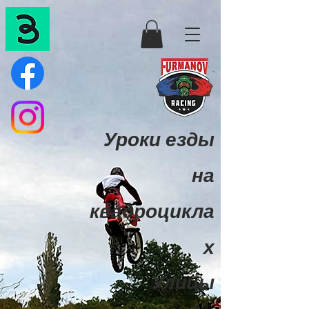
Уроки езды
на
квадроцикла
х
Улицы