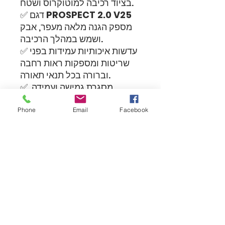
בציוד רכיבה למוטוקרוס ושטח.
PROSPECT 2.0 V25
✅ דגם
מספק הגנה מלאה מעפר, אבק
ושמש במהלך הרכיבה.
✅ עדשות איכותיות עמידות בפני
שריטות ומספקות ראות רחבה
וברורה בכל תנאי תאורה.
✅ מסגרת גמישה ועמידה,
מותאמת למבנה הפנים ומספקת
נוחות מירבית לאורך כל הרכיבה.
Phone
Email
Facebook
✅ רצועה אלסטית מתכווננת עם
סיליקון פנימי לאחיזה יציבה על
הקסדה.
✅ ריפוד פנימי רך לנוחות נוספת
ומניעת כניסת חלקיקים לתוך
העין.
✅ אידיאליים לרכיבות מוטוקרוס,
אנדורו, אופניים ופעילויות שטח
אתגריות