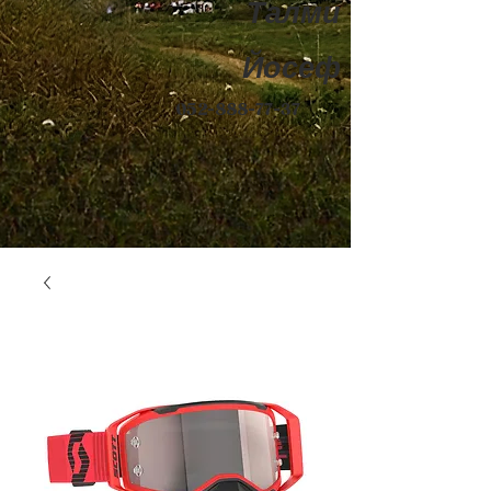
Талми
Йосеф
052-888-77-37