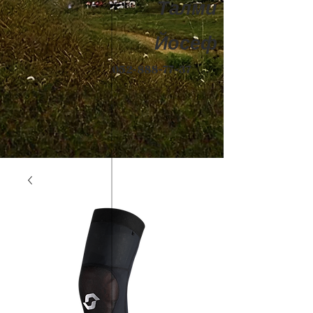
Талми
Йосеф
052-888-77-37