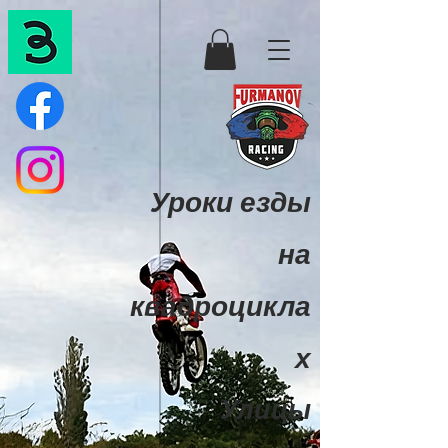
Уроки езды
на
квадроцикла
х
Улицы