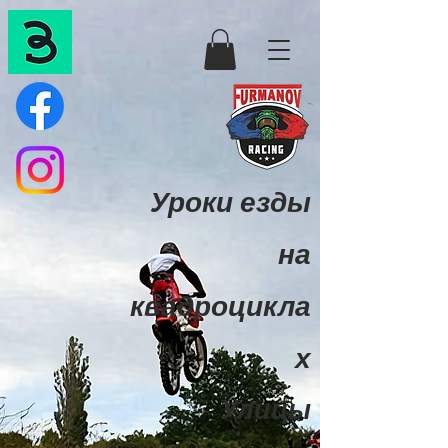
Уроки езды
на
квадроцикла
х
Улицы