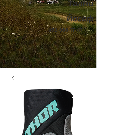
Талми
Йосеф
052-888-77-37