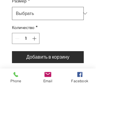
Размер
*
Количество
*
Добавить в корзину
שליטה מוחלטת, נוחות והגנה
בכל רכיבה!
Phone
Email
Facebook
✅ עיצוב
קל ונושם
– גמישות
ונוחות מירבית לאורך כל הרכיבה
✅ חומרים איכותיים – הגנה
מלאה מפני שפשופים ופגיעות
✅ משטח פנימי ייחודי – אחיזה
יציבה ומדויקת על הכידון
✅ תפרים מחוזקים – עמידות גם