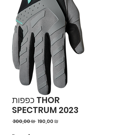
כפפות THOR
SPECTRUM 2023
Обычная
Спеццена
 300,00 ₪ 
190,00 ₪
цена