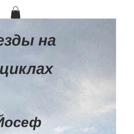
езды на
циклах
Йосеф