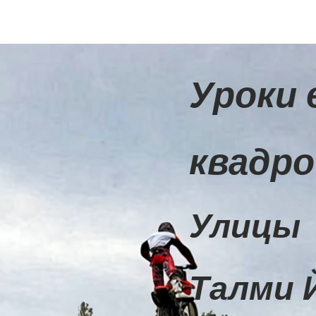
Уроки 
квадро
Улицы
Талми 