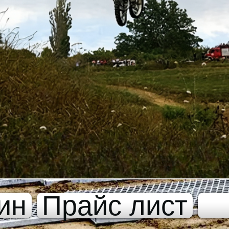
ин
Прайс лист