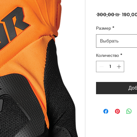
Обычн
 300,00 ₪ 
190,0
цена
Размер
*
Выбрать
Количество
*
Доб