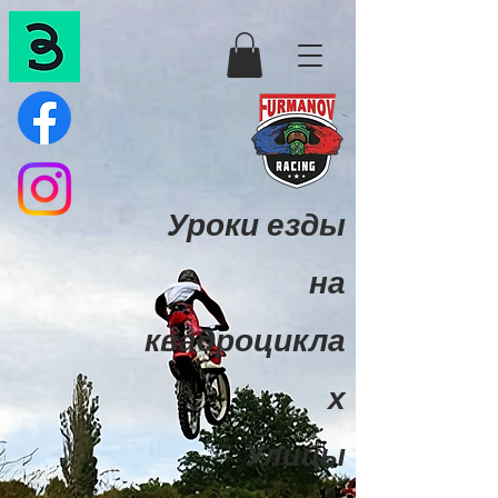
Уроки езды
на
квадроцикла
х
Улицы