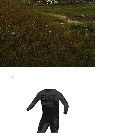
Талми
Йосеф
052-888-77-37