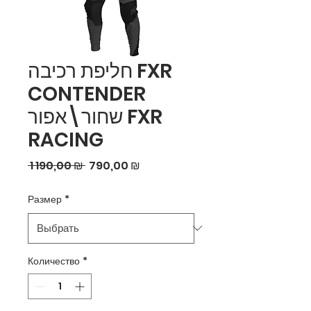
חליפת רכיבה FXR
CONTENDER
שחור\אפור FXR
RACING
Обычная
Спеццена
 1 190,00 ₪ 
790,00 ₪
цена
Размер
*
Количество
*