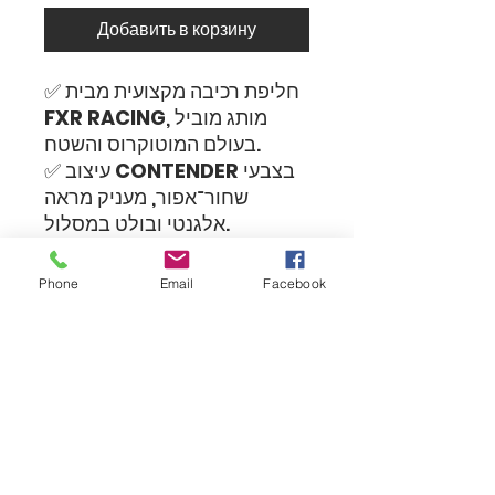
Добавить в корзину
✅ חליפת רכיבה מקצועית מבית
, מותג מוביל
FXR RACING
בעולם המוטוקרוס והשטח.
בצבעי
CONTENDER
✅ עיצוב
שחור־אפור, מעניק מראה
אלגנטי ובולט במסלול.
✅ בד קל ונושם, מבטיח זרימת
אוויר מיטבית ונוחות מירבית גם
Phone
Email
Facebook
ברכיבה אינטנסיבית.
✅ תפירה מחוזקת באזורים
קריטיים לעמידות גבוהה בתנאי
שטח קשים.
✅ גזרה ארגונומית עם חופש
תנועה מלא – אידיאלית לרכיבה
מקצועית וחובבנית.
✅ מושלמת למוטוקרוס, אנדורו,