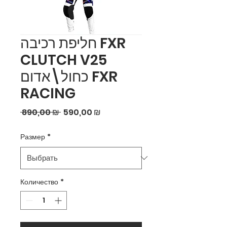
חליפת רכיבה FXR
CLUTCH V25
כחול\אדום FXR
RACING
Обычная
Спеццена
 890,00 ₪ 
590,00 ₪
цена
Размер
*
Количество
*