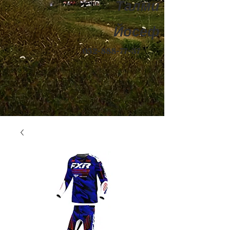
Талми
Йосеф
052-888-77-37