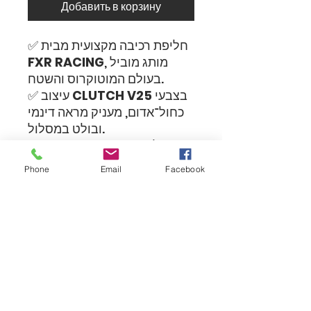
Добавить в корзину
✅ חליפת רכיבה מקצועית מבית
, מותג מוביל
FXR RACING
בעולם המוטוקרוס והשטח.
בצבעי
CLUTCH V25
✅ עיצוב
כחול־אדום, מעניק מראה דינמי
ובולט במסלול.
✅ בד קל ונושם, מאפשר אוורור
ונוחות מקסימלית גם ברכיבה
Phone
Email
Facebook
אינטנסיבית.
✅ תפירה מחוזקת באזורים
קריטיים לעמידות גבוהה לאורך
זמן בתנאי שטח קשים.
✅ גזרה ארגונומית עם חופש
תנועה מלא – אידיאלית לרכיבה
מקצועית וחובבנית כאחד.
✅ מושלמת למוטוקרוס, אנדורו,