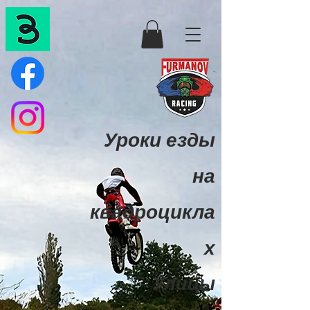
Уроки езды
на
квадроцикла
х
Улицы