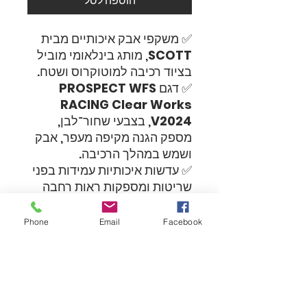
הוספה לסל
✅ משקפי אבק איכותיים מבית
SCOTT
, מותג בינלאומי מוביל
בציוד רכיבה למוטוקרוס ושטח.
✅ דגם
PROSPECT WFS
RACING Clear Works
V2024
, בצבעי שחור־לבן,
מספק הגנה מקיפה מעפר, אבק
ושמש במהלך הרכיבה.
✅ עדשות איכותיות עמידות בפני
שריטות ומספקות ראות רחבה
וברורה בכל תנאי תאורה.
✅ מסגרת גמישה ועמידה,
Phone
Email
Facebook
מותאמת למבנה הפנים
ומבטיחה נוחות מירבית לאורך
כל הרכיבה.
✅ רצועה אלסטית מתכווננת עם
סיליקון פנימי לאחיזה יציבה על