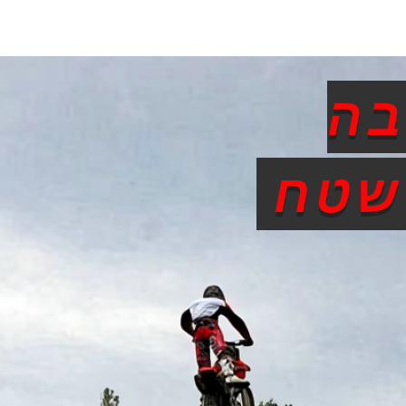
בה
 שטח