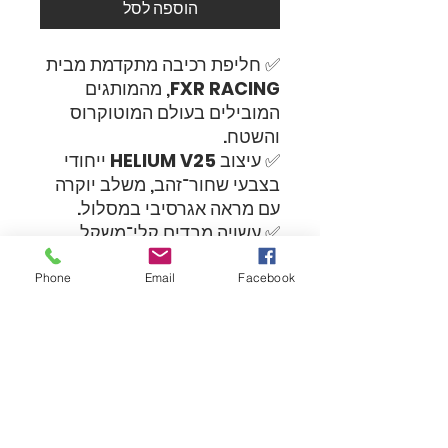
הוספה לסל
✅ חליפת רכיבה מתקדמת מבית
FXR RACING
, מהמותגים
המובילים בעולם המוטוקרוס
והשטח.
✅ עיצוב
HELIUM V25
ייחודי
בצבעי שחור־זהב, משלב יוקרה
עם מראה אגרסיבי במסלול.
✅ עשויה מבדים קלי־משקל
ונושמים, מבטיחה אוורור
אופטימלי ונוחות מקסימלית
Phone
Email
Facebook
ברכיבה אינטנסיבית.
✅ תפירה מחוזקת באזורים
קריטיים לעמידות גבוהה גם
בתנאי שטח קשים.
✅ גזרה ארגונומית מתקדמת
המעניקה חופש תנועה מלא