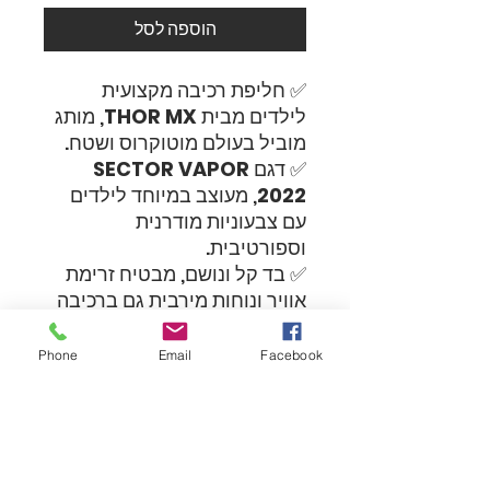
הוספה לסל
✅ חליפת רכיבה מקצועית
לילדים מבית
THOR MX
, מותג
מוביל בעולם מוטוקרוס ושטח.
✅ דגם
SECTOR VAPOR
2022
, מעוצב במיוחד לילדים
עם צבעוניות מודרנית
וספורטיבית.
✅ בד קל ונושם, מבטיח זרימת
אוויר ונוחות מירבית גם ברכיבה
ממושכת.
✅ תפירה מחוזקת באזורים
Phone
Email
Facebook
קריטיים להגנה ועמידות בתנאי
שטח קשים.
✅ גזרה ארגונומית עם חופש
תנועה מלא, אידיאלית לרכיבה
פעילה ומאתגרת.