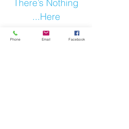
There’s Nothing
Here...
We can’t find the page you’re looking for.
Check the URL, or head back home.
Phone
Email
Facebook
Go Home
תקנון האתר
Contact us
מדיניות פרטיות
Powered and secured by
Wix