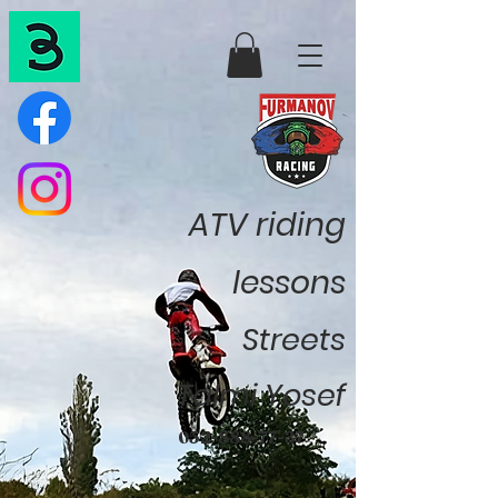
ATV riding
lessons
Streets
Talmi Yosef
052-888-77-37